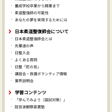
養成学校卒業から開業まで
柔道整復師の可能性
あなたの夢を実現するためには
日本柔道整復師会について
日本柔道整復師会とは
先輩達の声
日整入会
よくある質問
日整「匠の技」
講習会・救護ボランティア情報
業界説明会
学習コンテンツ
「学んでみよう（国試対策）」
超音波観察装置塾