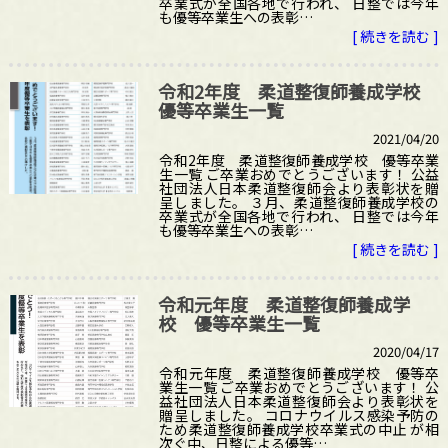
卒業式が全国各地で行われ、 日整では今年
も優等卒業生への表彰…
[ 続きを読む ]
令和2年度 柔道整復師養成学校
優等卒業生一覧
2021/04/20
令和2年度 柔道整復師養成学校 優等卒業
生一覧 ご卒業おめでとうございます！ 公益
社団法人日本柔道整復師会より表彰状を贈
呈しました。 ３月、柔道整復師養成学校の
卒業式が全国各地で行われ、 日整では今年
も優等卒業生への表彰…
[ 続きを読む ]
令和元年度 柔道整復師養成学
校 優等卒業生一覧
2020/04/17
令和元年度 柔道整復師養成学校 優等卒
業生一覧 ご卒業おめでとうございます！ 公
益社団法人日本柔道整復師会より表彰状を
贈呈しました。 コロナウイルス感染予防の
ため柔道整復師養成学校卒業式の中止 が相
次ぐ中、日整による優等…