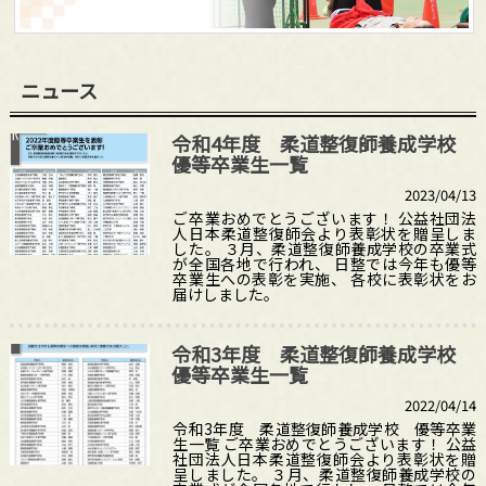
ニュース
令和4年度 柔道整復師養成学校
優等卒業生一覧
2023/04/13
ご卒業おめでとうございます！ 公益社団法
人日本柔道整復師会より表彰状を贈呈しま
した。 ３月、柔道整復師養成学校の卒業式
が全国各地で行われ、 日整では今年も優等
卒業生への表彰を実施、 各校に表彰状をお
届けしました。
令和3年度 柔道整復師養成学校
優等卒業生一覧
2022/04/14
令和3年度 柔道整復師養成学校 優等卒業
生一覧 ご卒業おめでとうございます！ 公益
社団法人日本柔道整復師会より表彰状を贈
呈しました。 ３月、柔道整復師養成学校の