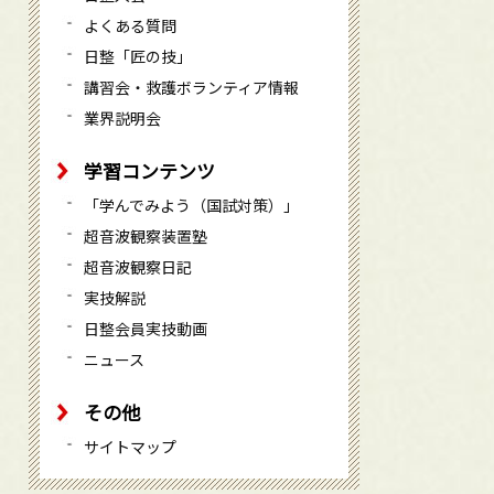
よくある質問
日整「匠の技」
講習会・救護ボランティア情報
業界説明会
学習コンテンツ
「学んでみよう（国試対策）」
超音波観察装置塾
超音波観察日記
実技解説
日整会員実技動画
ニュース
その他
サイトマップ