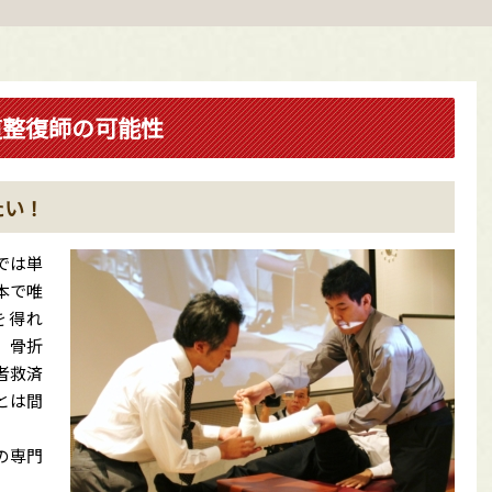
道整復師の可能性
たい！
では単
本で唯
を得れ
、骨折
者救済
とは間
の専門