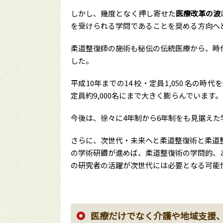
しかし、幾度となく押し寄せた
医療改革の波
を受けられる学問であることを奨める方向へ
柔道整復師の施術も秘伝の伝統医療から、時
した。
平成10年までの14 校・定員1,050 名の
定員約9,000名にまで大きく膨らんでいます。
今後は、徐々に4年制から6年制をも見据え
さらに、次世代・未来へと柔道整復術と柔道
の学術研鑽が進めば、柔道整復術の学問的、
の研究者の活躍が次世代には必要となる可能
医療だけでなく介護や地域支援