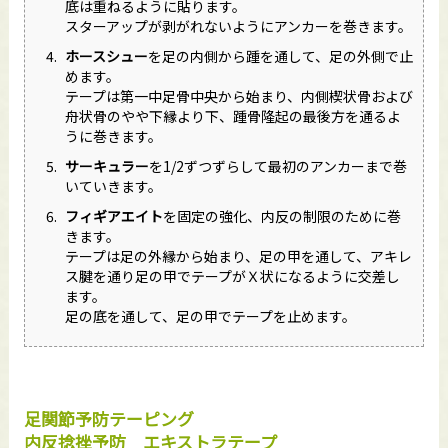
底は重ねるように貼ります。
スターアップが剥がれないようにアンカーを巻きます。
ホースシュー
を足の内側から踵を通して、足の外側で止
めます。
テープは第一中足骨中央から始まり、内側楔状骨および
舟状骨のやや下縁より下、踵骨隆起の最後方を通るよ
うに巻きます。
サーキュラー
を1/2ずつずらして最初のアンカーまで巻
いていきます。
フィギアエイト
を固定の強化、内反の制限のために巻
きます。
テープは足の外縁から始まり、足の甲を通して、アキレ
ス腱を通り足の甲でテープがＸ状になるように交差し
ます。
足の底を通して、足の甲でテープを止めます。
足関節予防テーピング
内反捻挫予防 エキストラテープ