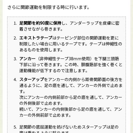
さらに関節運動を制限する時に行います。
足関節を約90
度に保持
し、アンダーラップを皮膚に密
着させながら巻きます。
エキストラテープ
はテーピング部位の関節運動を更に
制限したい場合に用いるテープです。テープは伸縮性の
あるものを使用します。
アンカー
（非伸縮性テープ38ｍｍ使用）を下腿三頭筋
下部に沿って巻きます。この時、腓腹筋部を強く巻くと
運動機能が低下するので注意します。
スターアップ
をアンカーの内側から距骨関節面の後方を
通るように、足の底を通して、アンカーの外側で止めま
す。
次にアンカーの内側前部から足の底を通して、アンカー
の外側後部で止めます。
続いて、アンカーの内側後部から足の底を通して、アン
カーの外側前部で止めます。
足関節の底屈運動を妨げないためスターアップは足の
底は重ねるように貼ります。