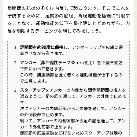
足関節の捻挫の多くは内反して起こります。そこでこれを
予防するために、足関節の底屈、背屈運動を極端に制限す
ることなく、運動機能の低下を最小限にとどめながら、内
反を制限するテーピングを施してみましょう。
足関節を約90度に保持
し、アンダーラップを皮膚に密
着させながら巻きます。
アンカー
（非伸縮性テープ38ｍｍ使用）を下腿三頭筋
下部に沿って巻きます。
この時、腓腹筋部を強く巻くと運動機能が低下するの
で注意します。
スターアップ
をアンカーの内側から距骨関節面の後方を
通るように、足の底を通して、アンカーの外側で止めま
す。
次にアンカーの内側前部から足の底を通して、アンカー
の外側後部で止めます。
続いて、アンカーの内側後部から足の底を通して、アン
カーの外側前部で止めます。
足関節の底屈運動を妨げないためスターアップは足の