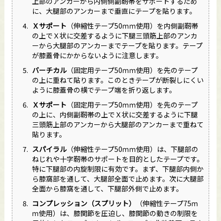
上部のアンカーから内側側副靭帯をサポートするため
に、大腿部のアンカーまで垂直にテープを貼ります。
Ｘサポート
（伸縮性テープ50ｍｍ使用）を内側副靭帯
の上でＸ状に交差するように下腿三頭筋上部のアンカ
ーから大腿部のアンカーまでテープを貼ります。テープ
が膝蓋骨にかからないように注意します。
バーチカル
（固定用テープ50ｍｍ使用）を先のテープ
の上に重ねて貼ります。このときテープが断裂しにくい
ように膝蓋骨の横でテープ端を折り返します。
Ｘサポート
（固定用テープ50ｍｍ使用）を先のテープ
の上に、内側副靭帯の上でＸ状に交差するように下腿
三頭筋上部のアンカーから大腿部のアンカーまで重ねて
貼ります。
スパイラル
（伸縮性テープ50ｍｍ使用）は、下腿部の
ねじれや十字靭帯のサポートを目的としたテープです。
特に下腿部の内旋制限に有効です。まず、下腿部内側か
ら膝窩部を通して、大腿部全面で止めます。次に大腿部
全面から膝窩を通して、下腿部外側で止めます。
コンプレッション（スプリット）
（伸縮性テープ75ｍ
ｍ使用）は、膝関節を圧迫し、膝関節の動きの制限を