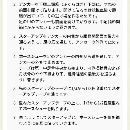
アンカー
を下腿三頭筋（ふくらはぎ）下部に、すねの
前面を開けて貼ります。開けて貼るのは捻挫直後で腫
脹が出ていて、その逃げ場を作るためです。
足の甲のアンカーも前面を開けて貼ります。中足指節関
節にかからないように巻きます。
スターアップ
をアンカーの内側から距骨関節面の後方を
通るように、足の底を通して、アンカーの外側で止めま
す。
ホースシュー
を足のアンカーの内側から踵を通して、ア
ンカーの外側で止めます。
テープは第一中足骨中央から始まり、内側楔状骨および
舟状骨のやや下縁より下、踵骨隆起の最後方を通るよ
うに巻きます。
先のスターアップのテープに1/3から1/2程度重ねて
スタ
ーアップ
テープを貼ります。
重ねたスターアップテープの上に、1/3から1/2程度重ね
て
ホースシュー
を貼ります。
同じようにしてスターアップと、ホースシューを籠を編
むように交互に貼っていきます。