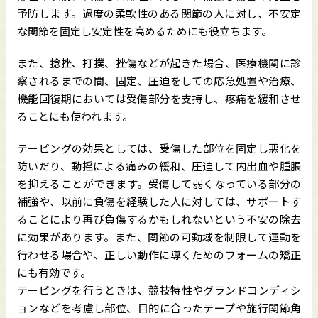
予防します。過度の柔軟性のある関節の人に対し、不安定
な関節を固定し安定性を高めるためにも役立ちます。
また、捻挫、打撲、挫傷などが起きた場合、医療機関に診
察されるまでの間、固定、圧迫をしての応急処置や治療、
機能回復期においては受傷部分を支持し、疼痛を緩和させ
ることにも使われます。
テーピングの効果としては、受傷した部位を固定し悪化を
防いだり、動揺による痛みの緩和、圧迫して内出血や腫脹
を抑えることができます。受傷して弱くなっている部分の
補強や、以前に負傷を経験した人に対しては、サポートす
ることにより再び負傷するかもしれないという不安の除去
に効果があります。また、関節の可動域を制限して運動を
行わせる場合や、正しい動作に導くためのフォームの矯正
にも有効です。
テーピングを行うときは、競技特性やグランドコンディシ
ョンなどを考慮し部位、目的に合ったテープや施行関節角