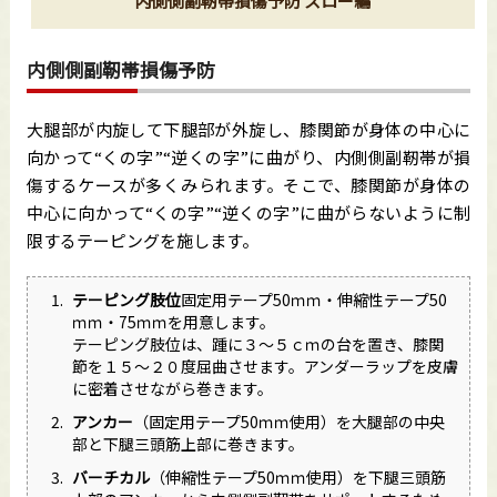
内側側副靭帯損傷予防 スロー編
内側側副靭帯損傷予防
大腿部が内旋して下腿部が外旋し、膝関節が身体の中心に
向かって“くの字”“逆くの字”に曲がり、内側側副靭帯が損
傷するケースが多くみられます。そこで、膝関節が身体の
中心に向かって“くの字”“逆くの字”に曲がらないように制
限するテーピングを施します。
テーピング肢位
固定用テープ50ｍｍ・伸縮性テープ50
ｍｍ・75ｍｍを用意します。
テーピング肢位は、踵に３～５ｃｍの台を置き、膝関
節を１５～２０度屈曲させます。アンダーラップを皮膚
に密着させながら巻きます。
アンカー
（固定用テープ50ｍｍ使用）を大腿部の中央
部と下腿三頭筋上部に巻きます。
バーチカル
（伸縮性テープ50ｍｍ使用）を下腿三頭筋