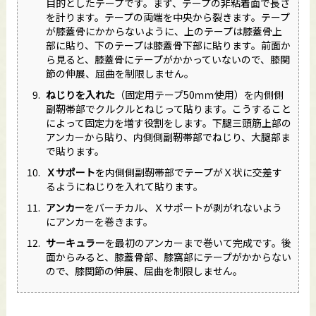
目的としたテープです。まず、テープの非粘着面で長さ
を計ります。テープの両端を中央から裂きます。テープ
が膝蓋骨にかからないように、上のテープは膝蓋骨上
部に貼り、下のテープは膝蓋骨下部に貼ります。前面か
ら見ると、膝蓋骨にテープがかかっていないので、膝関
節の伸展、屈曲を制限しません。
ねじりを入れた
（固定用テープ50ｍｍ使用）を内側側
副靭帯部でクルクルとねじって貼ります。こうすること
によって固定力を増す役割をします。下腿三頭筋上部の
アンカーから貼り、内側側副靭帯部でねじり、大腿部ま
で貼ります。
Ｘサポート
を内側側副靭帯部でテープがＸ状に交差す
るようにねじりを入れて貼ります。
アンカー
をバーチカル、Ｘサポートが剥がれないよう
にアンカーを巻きます。
サーキュラー
を最初のアンカーまで巻いて完成です。後
面からみると、膝蓋骨部、膝窩部にテープがかからない
ので、膝関節の伸展、屈曲を制限しません。