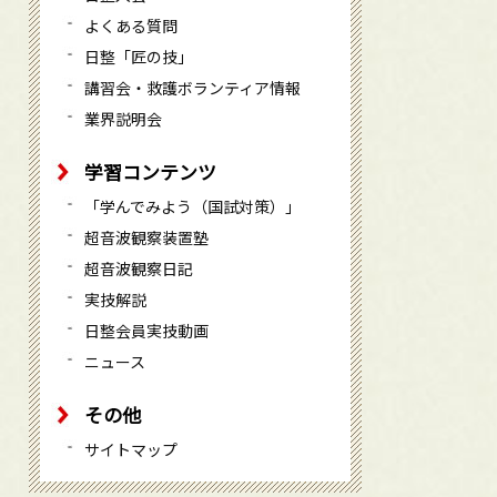
よくある質問
日整「匠の技」
講習会・救護ボランティア情報
業界説明会
学習コンテンツ
「学んでみよう（国試対策）」
超音波観察装置塾
超音波観察日記
実技解説
日整会員実技動画
ニュース
その他
サイトマップ