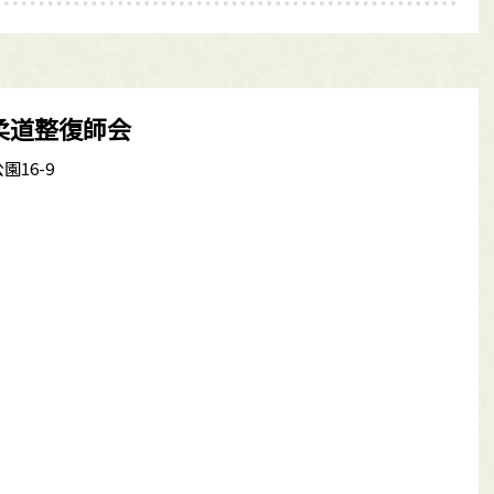
柔道整復師会
園16-9