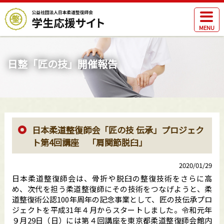
MENU
日整「匠の技」開催報告
日本柔道整復師会「匠の技 伝承」プロジェク
ト第4回講座 「肩関節脱臼」
2020/01/29
日本柔道整復師会は、骨折や脱臼の整復技術をさらに高
め、次代を担う柔道整復師にその技術をつなげようと、柔
道整復術公認100年周年の記念事業として、匠の技伝承プロ
ジェクトを平成31年４月からスタートしました。令和元年
９月29日（日）には第４回講座を東京都柔道整復師会館内