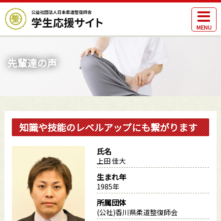
MENU
先輩達の声
知識や技能のレベルアップにも繋がります
氏名
上田 佳大
生まれ年
1985年
所属団体
(公社)
香川県柔道整復師会